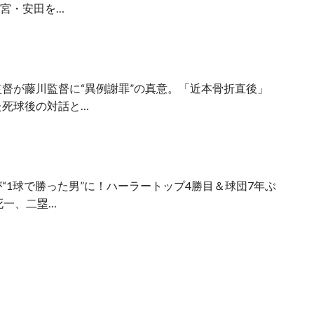
清宮・安田を…
督が藤川監督に“異例謝罪”の真意。「近本骨折直後」
た死球後の対話と…
“1球で勝った男”に！ハーラートップ4勝目＆球団7年ぶ
死一、二塁…