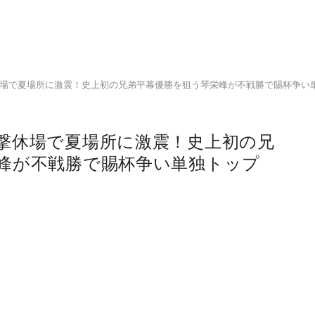
休場で夏場所に激震！史上初の兄弟平幕優勝を狙う琴栄峰が不戦勝で賜杯争い
電撃休場で夏場所に激震！史上初の兄
峰が不戦勝で賜杯争い単独トップ