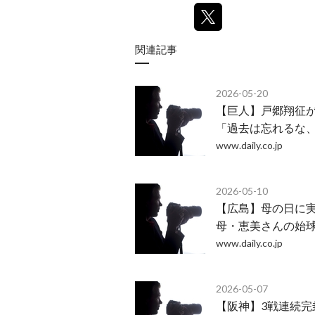
関連記事
2026-05-20
​【巨人】戸郷翔征
「過去は忘れるな
www.daily.co.jp
2026-05-10
​【広島】母の日に
母・恵美さんの始
www.daily.co.jp
2026-05-07
​【阪神】3戦連続