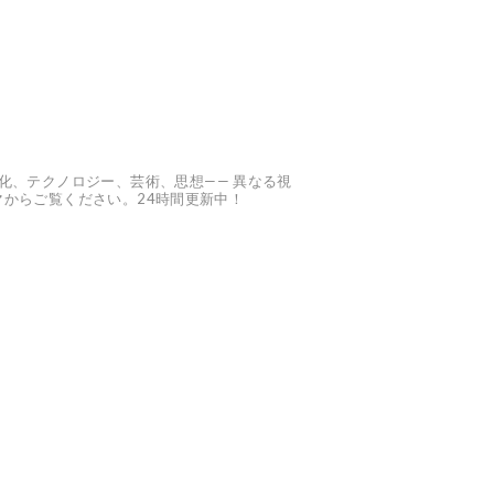
、文化、テクノロジー、芸術、思想—— 異なる視
からご覧ください。24時間更新中！