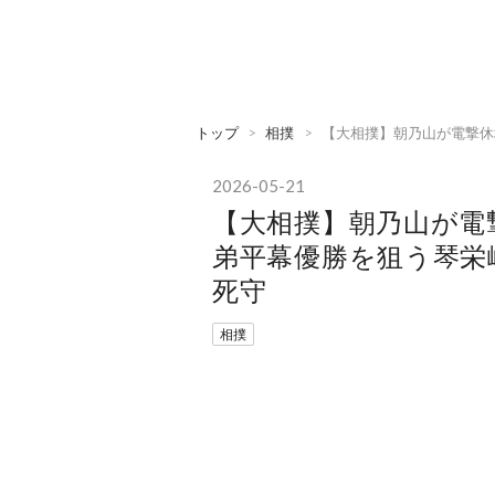
トップ
>
相撲
>
​【大相撲】朝乃山が電撃
2026
-
05
-
21
​【大相撲】朝乃山が
弟平幕優勝を狙う琴栄
死守
相撲