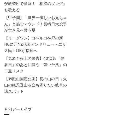
が教習所で奮闘！「相撲のソング」
も歌える
​【甲子園】「世界一優しいお兄ちゃ
ん」と挑むマウンド！長崎日大投手
が亡き兄へ誓う夏
​【リーグワン】コベルコ神戸の新
HCに元NZ代表アンドリュー・エリ
ス氏！OBが指揮へ
​【気象予報士の警告】40℃超「酷
暑日」のあとに襲う「強い台風」の
二重リスク
​【御嶽山国定公園】初の山の日！火
山の絶景登山＆立ち寄りたい岐阜の
涼スポット
月別アーカイブ