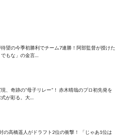
が待望の今季初勝利でチーム7連勝！阿部監督が授けた
、でもな」の金言…
実現、奇跡の“母子リレー”！ 赤木晴哉のプロ初先発を
球式が彩る。大…
完封の高橋遥人がドラフト2位の衝撃！ 「じゃあ1位は