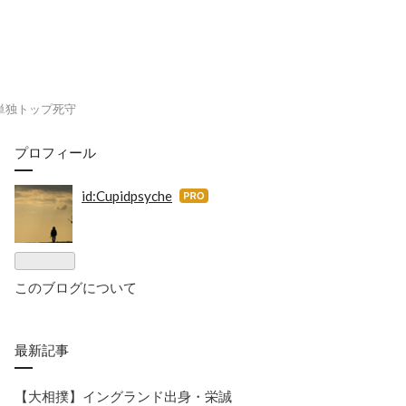
単独トップ死守
プロフィール
id:Cupidpsyche
はて
なブ
ログ
Pro
このブログについて
最新記事
​【大相撲】イングランド出身・栄誠