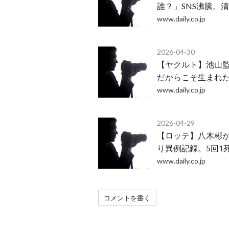
誰？」SNS沸騰。
www.daily.co.jp
2026-04-30
【ヤクルト】池山監
だからこそ生まれ
www.daily.co.jp
2026-04-29
【ロッテ】八木彬が
り異例記録。5回1
www.daily.co.jp
コメントを書く